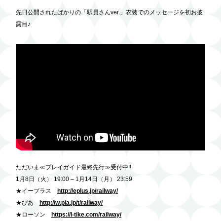
先日公開されたばかりの「駅員さんver.」衣装でのメッセージを初お披
露目♪
ただいま≪プレイガイド最終先行≫受付中!!
1月8日（火） 19:00 – 1月14日（月） 23:59
★イープラス
http://eplus.jp/railway/
★ぴあ
http://w.pia.jp/t/railway/
★ローソン
https://l-tike.com/railway/