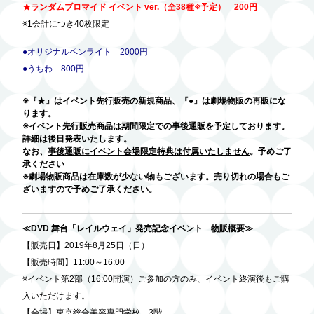
★ランダムブロマイド イベント ver.（全38種※予定） 200円
※1会計につき40枚限定
●オリジナルペンライト 2000円
●うちわ 800円
※『★』はイベント先行販売の新規商品、『●』は劇場物販の再販にな
ります。
※イベント先行販売商品は期間限定での事後通販を予定しております。
詳細は後日発表いたします。
なお、
事後通販にイベント会場限定特典は付属いたしません
。予めご了
承ください
※劇場物販商品は在庫数が少ない物もございます。売り切れの場合もご
ざいますので予めご了承ください。
≪DVD 舞台「レイルウェイ」発売記念イベント 物販概要≫
【販売日】2019年8月25日（日）
【販売時間】11:00～16:00
※イベント第2部（16:00開演）ご参加の方のみ、イベント終演後もご購
入いただけます。
【会場】東京総合美容専門学校 3階