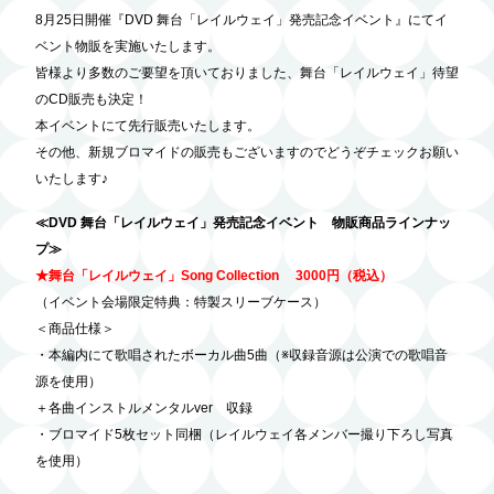
8月25日開催『DVD 舞台「レイルウェイ」発売記念イベント』にてイ
ベント物販を実施いたします。
皆様より多数のご要望を頂いておりました、舞台「レイルウェイ」待望
のCD販売も決定！
本イベントにて先行販売いたします。
その他、新規ブロマイドの販売もございますのでどうぞチェックお願い
いたします♪
≪DVD 舞台「レイルウェイ」発売記念イベント 物販商品ラインナッ
プ≫
★舞台「レイルウェイ」Song Collection 3000円（税込）
（イベント会場限定特典：特製スリーブケース）
＜商品仕様＞
・本編内にて歌唱されたボーカル曲5曲（※収録音源は公演での歌唱音
源を使用）
＋各曲インストルメンタルver 収録
・ブロマイド5枚セット同梱（レイルウェイ各メンバー撮り下ろし写真
を使用）